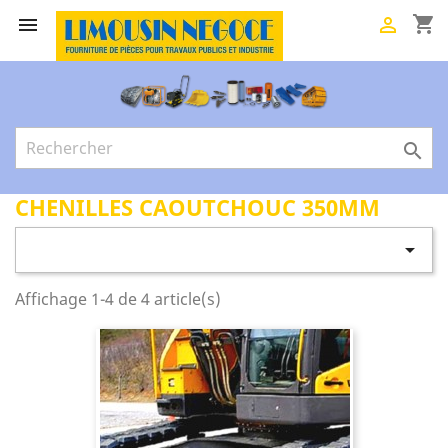
shopping_cart



CHENILLES CAOUTCHOUC 350MM

Affichage 1-4 de 4 article(s)