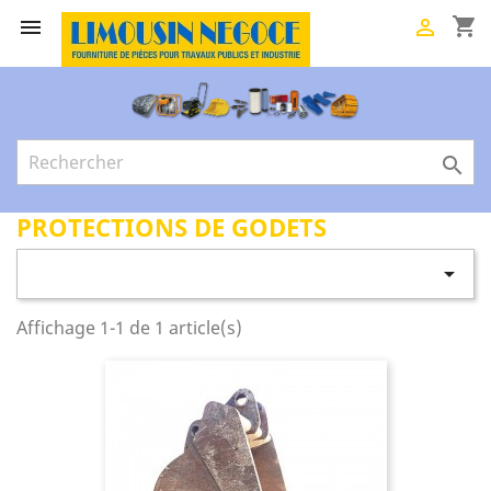
shopping_cart



PROTECTIONS DE GODETS

Affichage 1-1 de 1 article(s)